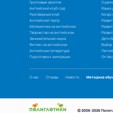
Групповые занятия
О ранн
Английский клуб-сад
Языки
Разговорный клуб
Когда 
Английский театр
Развит
Математика на английском
Развит
Творчество на английском
Разви
Занимательная наука
Дети б
Фитнес на английском
Выбор
Английская литература
Летний
Подготовка к эмиграции
On Vac
О нас
Отзывы
Новости
Методика обу
© 2006-2026 Полиг