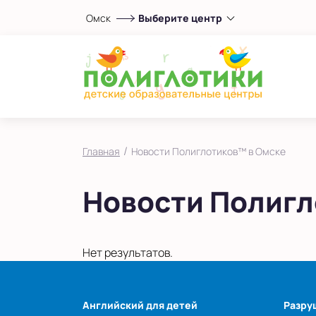
Омск
Выберите центр
Выберите центр
Показать на карте
Выбрать другой город
/
Главная
Новости Полиглотиков™ в Омске
Новости Полигл
Нет результатов.
Английский для детей
Разру