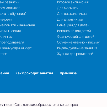
ем развитии
Игровой английский
 для малышей
Для малышей
начать обучение?
Для дошкольников
ие речи
Для школьников
ие памяти и внимания
Немецкий для детей
тие мышления
Испанский для детей
илингвы
Французский для детей
 преподавателя
Обучение чтению и письму
 каникулярный курс
Индивидуальные занятия
ation
Журнал для родителей
чения
Как проходят занятия
Франшиза
лотики
- Сеть детских образовательных центров.