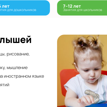
6 лет
7–12 лет
ятия для дошкольников
Занятия для школьников
алышей
цы, рисование,
ику, мышление
на иностранном языке
нятий