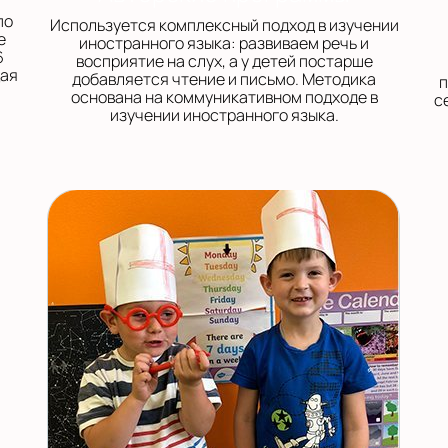
по
Используется комплексный подход в изучении
е
иностранного языка: развиваем речь и
6
восприятие на слух, а у детей постарше
щая
добавляется чтение и письмо. Методика
п
основана на коммуникативном подходе в
с
изучении иностранного языка.