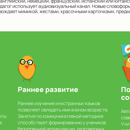
 английский, немецкий, французский, испанский или китайс
дагог использует аудиовизуальный канал. Новые словофор
вождает мимикой, жестами, красочными карточками, предм
Раннее развитие
По
со
Раннее изучение иностранных языков
позволяет овладеть ими в юном возрасте.
Авт
оты
Занятия по коммуникативной методике
сов
в
способствует формированию у учеников
Учи
безупречной артикуляции, разговорных