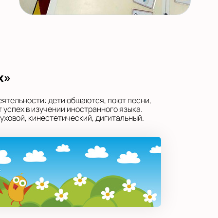
х»
еятельности: дети общаются, поют песни,
 успех в изучении иностранного языка.
уховой, кинестетический, дигитальный.