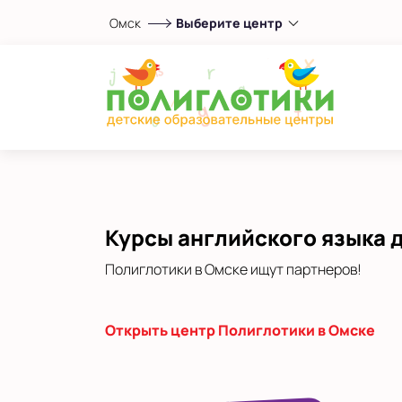
Омск
Выберите центр
Выберите центр
Показать на карте
Выбрать другой город
Курсы английского языка д
Полиглотики в Омске ищут партнеров!
Открыть центр Полиглотики в Омске