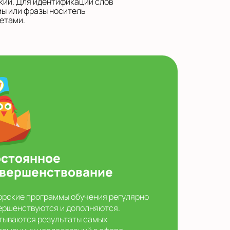
кий. Для идентификации слов
мы или фразы носитель
етами.
стоянное
вершенствование
орские программы обучения регулярно
ершенствуются и дополняются.
тываются результаты самых