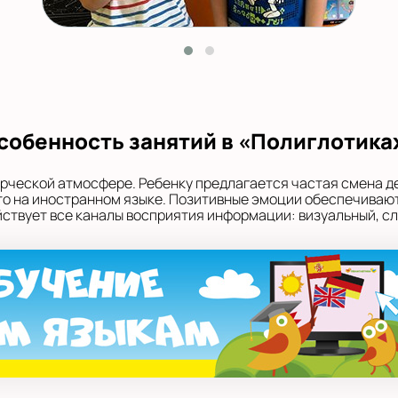
собенность занятий в «Полиглотика
орческой атмосфере. Ребенку предлагается частая смена д
 это на иностранном языке. Позитивные эмоции обеспечивают
твует все каналы восприятия информации: визуальный, сл