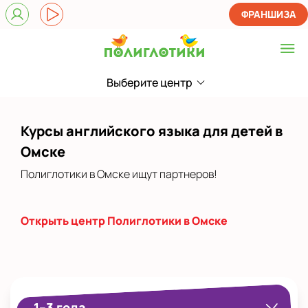
ФРАНШИЗА
Выберите центр
Выберите центр
Показать на карте
Курсы английского языка для детей в
Выбрать другой город
Омске
Полиглотики в Омске ищут партнеров!
Открыть центр Полиглотики в Омске
1–3 года