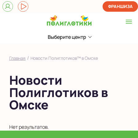
ФРАНШИЗА
Выберите центр
Выберите центр
Показать на карте
/
Главная
Новости Полиглотиков™ в Омске
Выбрать другой город
Новости
Полиглотиков в
Омске
Нет результатов.